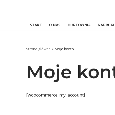
Przejdź
do
START
O NAS
HURTOWNIA
NADRUKI 
treści
Strona główna
»
Moje konto
Moje kon
[woocommerce_my_account]